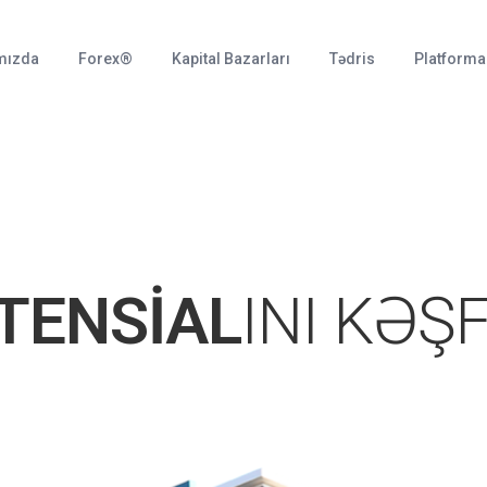
mızda
Forex®
Kapital Bazarları
Tədris
Platforma
TENSİAL
INI KƏŞ