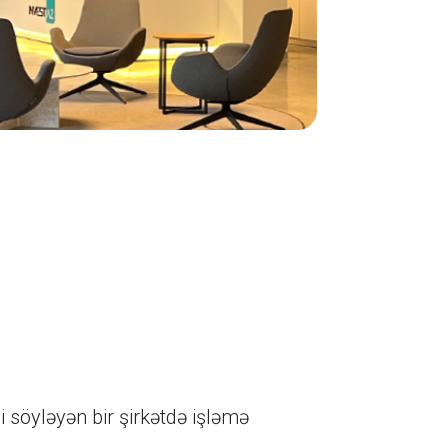
söyləyən bir şirkətdə işləmə