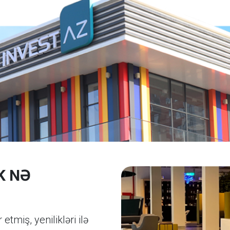
K NƏ
miş, yenilikləri ilə