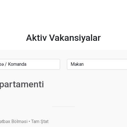
Aktiv Vakansiyalar
epartamenti
Mətbəx Bölməsi • Tam Ştat