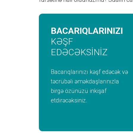
BACARIQLARINIZI
KƏŞF
EDƏCƏKSİNİZ
Bacarıqlarınızı kəşf edəcək və
təcrübəli əməkdaşlarınızla
birgə özünüzü inkişaf
etdirəcəksiniz.