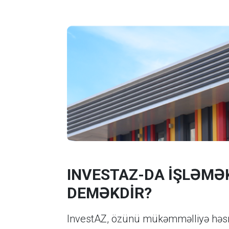
INVESTAZ-DA İŞLƏMƏ
DEMƏKDİR?
InvestAZ, özünü mükəmməlliyə həsr et