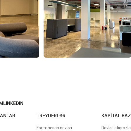
AM
LINKEDIN
YANLAR
TREYDERLƏR
KAPİTAL BA
Forex hesab növləri
Dövlət istiqrazla