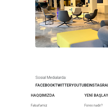
Sosial Medialarda:
FACEBOOK
TWITTER
YOUTUBE
INSTAGR
HAQQIMIZDA
YENİ BAŞLA
Fəlsəfəmiz
Forex nədir?