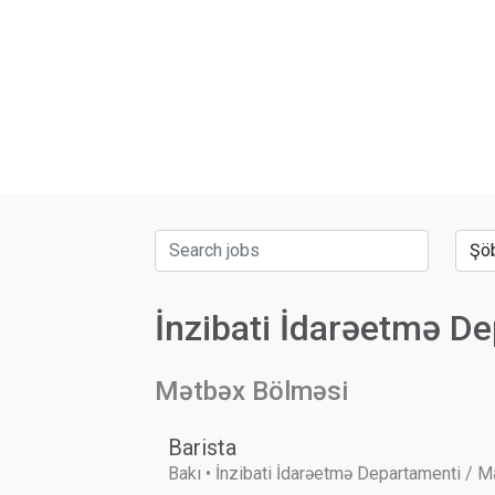
İnzibati İdarəetmə D
Mətbəx Bölməsi
Barista
Bakı • İnzibati İdarəetmə Departamenti / 