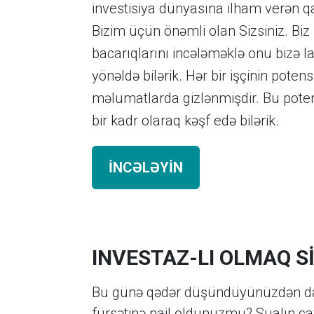
investisiya dünyasına ilham verən qab
Bizim üçün önəmli olan Sizsiniz. Biz h
bacarıqlarını incələməklə onu bizə l
yönəldə bilərik. Hər bir işçinin poten
məlumatlarda gizlənmişdir. Bu potens
bir kadr olaraq kəşf edə bilərik.
İNCƏLƏYİN
INVESTAZ-LI OLMAQ 
Bu günə qədər düşündüyünüzdən daha 
fürsətinə nail oldunuzmu? Sualın ca