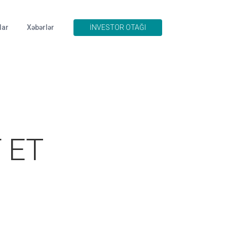
lar
Xəbərlər
İNVESTOR OTAĞI
F ET