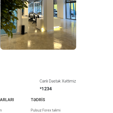
Canlı Dəstək Xəttimiz
*1234
ZARLARI
TƏDRİS
rı
Pulsuz Forex təlimi