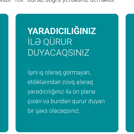
YARADICILIĞINIZ
İLƏ QÜRUR
DUYACAQSINIZ
İşini iş olaraq görməyən,
etdiklərindən zövq alaraq
yaradıcılığınız ilə ön plana
çıxan və bundan qürur duyan
bir şəxs olacaqsınız.