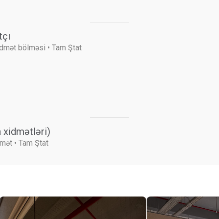
tçı
idmət bölməsi • Tam Ştat
 xidmətləri)
dmət • Tam Ştat