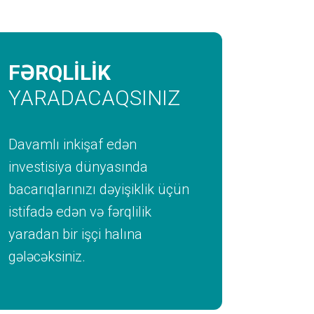
FƏRQLİLİK
YARADACAQSINIZ
Davamlı inkişaf edən
investisiya dünyasında
bacarıqlarınızı dəyişiklik üçün
istifadə edən və fərqlilik
yaradan bir işçi halına
gələcəksiniz.