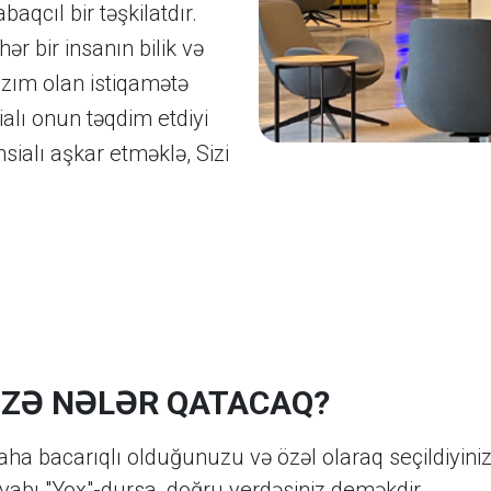
aqcıl bir təşkilatdır.
ər bir insanın bilik və
azım olan istiqamətə
sialı onun təqdim etdiyi
ialı aşkar etməklə, Sizi
SİZƏ NƏLƏR QATACAQ?
bacarıqlı olduğunuzu və özəl olaraq seçildiyinizi 
vabı "Yox"-dursa, doğru yerdəsiniz deməkdir.